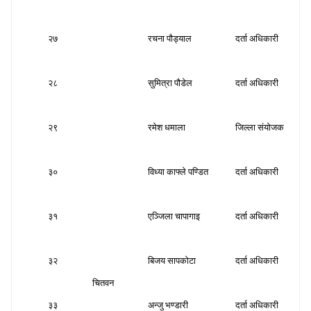
२७
रचना पौड्याल
दर्ता अधिकारी
स
२८
सुमित्रा पौडेल
दर्ता अधिकारी
स
२९
रमेश धमाला
जिल्ला संयोजक
स
३०
विध्या काफ्ले पण्डित
दर्ता अधिकारी
स
३१
एञ्जिला चापागाइ
दर्ता अधिकारी
स
३२
बिजय सापकोटा
दर्ता अधिकारी
स
चितवन
३३
अन्जु भण्डारी
दर्ता अधिकारी
स