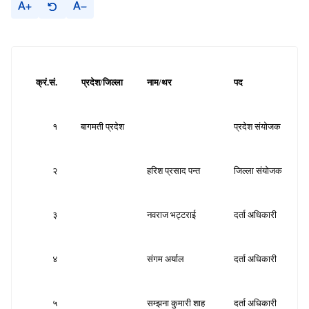
A
A
क्रं.सं.
प्रदेश/जिल्ला
नाम/थर
पद
क
१
बागमती प्रदेश
प्रदेश संयोजक
स
२
हरिश प्रसाद पन्त
जिल्ला संयोजक
स
३
नवराज भट्टराई
दर्ता अधिकारी
स
४
संगम अर्याल
दर्ता अधिकारी
स
५
सम्झना कुमारी शाह
दर्ता अधिकारी
स