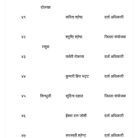
दोलखा
४१
सरिता श्रेष्ठ
दर्ता अधिकारी
स
४२
श्रृष्टि श्रेष्ठ
जिल्ला संयोजक
स
रसुवा
४३
पार्वती रोकाया
दर्ता अधिकारी
स
४४
कुमारी हिरा भट्ट
दर्ता अधिकारी
स
४५
सिन्धुली
सुदिना दहाल
जिल्ला संयोजक
स
४६
ईश्वर दत्त जोशी
दर्ता अधिकारी
स
४७
सरस्वती श्रेण्ट
दर्ता अधिकारी
स