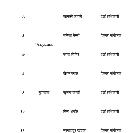
५५
जानकी काफ्ले
दर्ता अधिकारी
स
५६
मनिका केसी
जिल्ला संयोजक
स
सिन्धुपाल्चोक
५७
रुपक घिमिरे
दर्ता अधिकारी
स
५८
रोशन बराल
जिल्ला संयोजक
स
५९
नुवाकोट
सृजना कार्की
दर्ता अधिकारी
स
६०
मिना अर्याल
दर्ता अधिकारी
स
६१
नरबाहादुर खडका
जिल्ला संयोजक
स