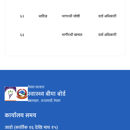
६२
धादिङ
भागरथी जोशी
दर्ता अधिकारी
स
६३
भागीरथी खनाल
दर्ता अधिकारी
स
नेपाल सरकार
स्वास्थ्य बीमा बाेर्ड
बबरमहल , काठमाडौं, नेपाल
कार्यालय समय
जाडो (कार्तिक १६ देखि माघ १५)