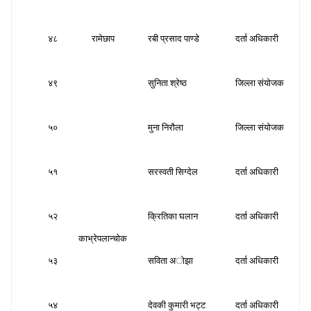
४८
रामेछाप
रबी प्रसाद पाण्डे
दर्ता अधिकारी
स
४९
सुनिता श्रेष्ठ
जिल्ला संयोजक
स
५०
मुना निरौला
जिल्ला संयोजक
स
५१
सरस्वती सिग्देल
दर्ता अधिकारी
स
५२
क्रितिका घलान
दर्ता अधिकारी
स
काभ्रेपलान्चोक
५३
सविता अोझा
दर्ता अधिकारी
स
५४
देवकी कुमारी भट्ट
दर्ता अधिकारी
स